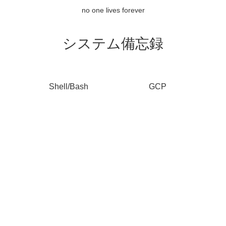
no one lives forever
システム備忘録
Shell/Bash
GCP