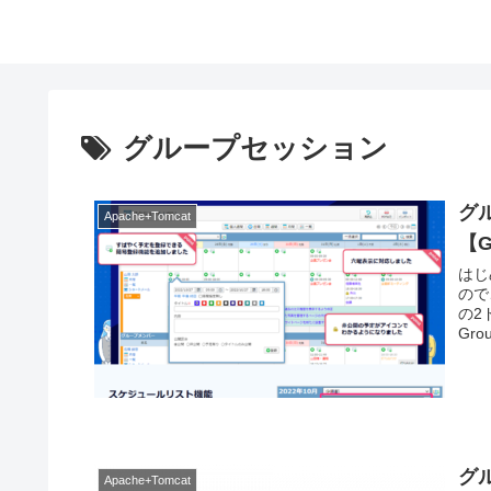
グループセッション
グル
Apache+Tomcat
【G
はじ
ので
の2
Grou
グル
Apache+Tomcat