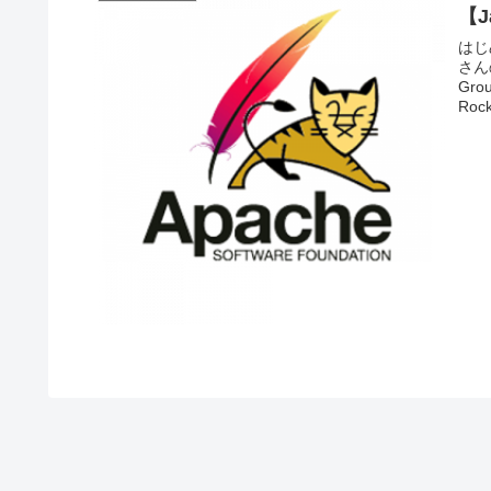
【J
はじ
さん
Gr
Rock