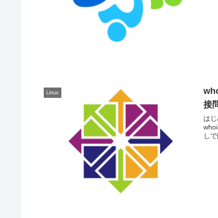
w
Linux
接
はじめ
who
しで