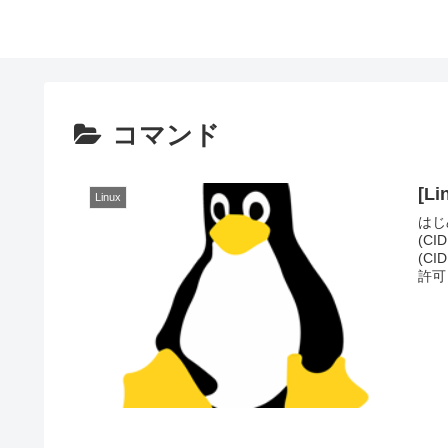
コマンド
[L
Linux
はじ
(C
(C
許可