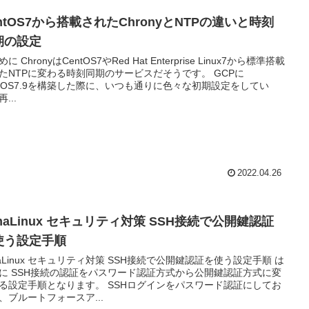
ntOS7から搭載されたChronyとNTPの違いと時刻
期の設定
に ChronyはCentOS7やRed Hat Enterprise Linux7から標準搭載
たNTPに変わる時刻同期のサービスだそうです。 GCPに
ntOS7.9を構築した際に、いつも通りに色々な初期設定をしてい
...
2022.04.26
maLinux セキュリティ対策 SSH接続で公開鍵認証
使う設定手順
maLinux セキュリティ対策 SSH接続で公開鍵認証を使う設定手順 は
に SSH接続の認証をパスワード認証方式から公開鍵認証方式に変
る設定手順となります。 SSHログインをパスワード認証にしてお
、ブルートフォースア...