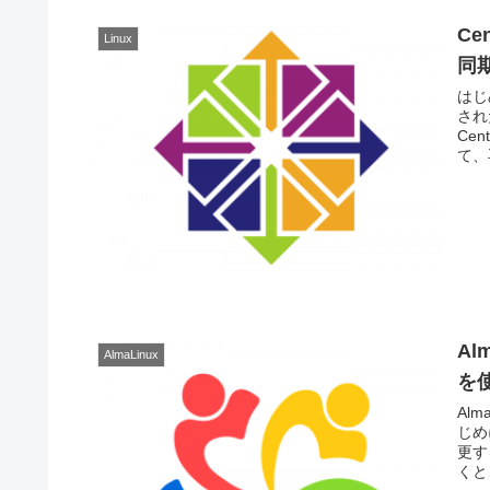
Ce
Linux
同
はじめ
され
Ce
て、再
Al
AlmaLinux
を
Al
じめ
更す
くと