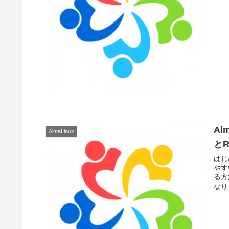
Al
AlmaLinux
と
はじ
やす
る方
なり