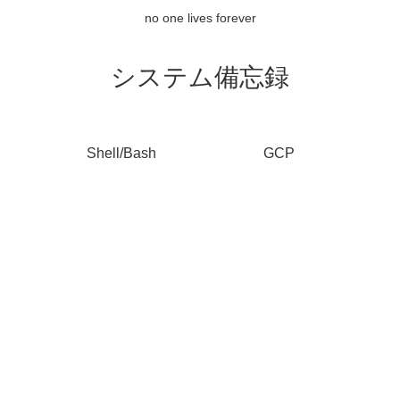
no one lives forever
システム備忘録
Shell/Bash
GCP