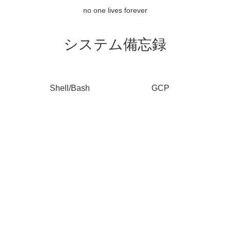
no one lives forever
システム備忘録
Shell/Bash
GCP