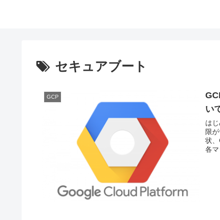
セキュアブート
G
GCP
い
はじ
限が
状、G
各マ