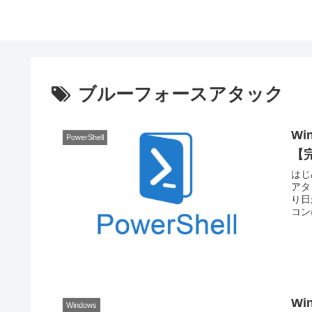
ブルーフォースアタック
W
PowerShell
【
はじ
アタ
り日
コン
W
Windows