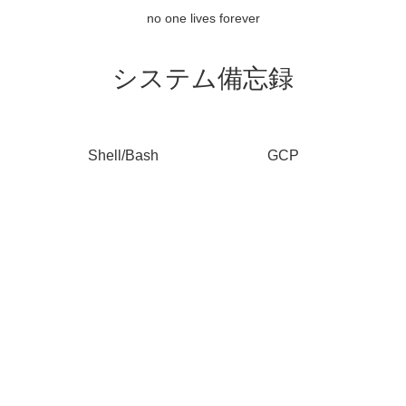
no one lives forever
システム備忘録
Shell/Bash
GCP