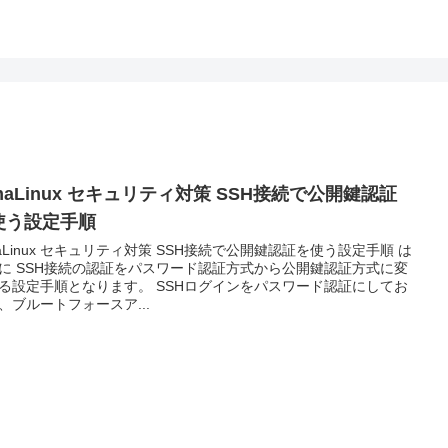
maLinux セキュリティ対策 SSH接続で公開鍵認証
使う設定手順
maLinux セキュリティ対策 SSH接続で公開鍵認証を使う設定手順 は
に SSH接続の認証をパスワード認証方式から公開鍵認証方式に変
る設定手順となります。 SSHログインをパスワード認証にしてお
、ブルートフォースア...