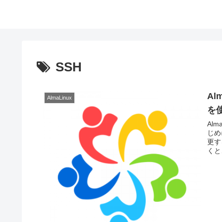
SSH
Al
AlmaLinux
を
Al
じめ
更す
くと