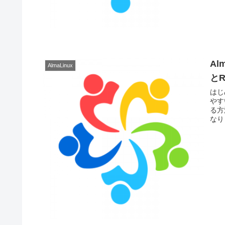
Al
AlmaLinux
と
はじ
やす
る方
なり