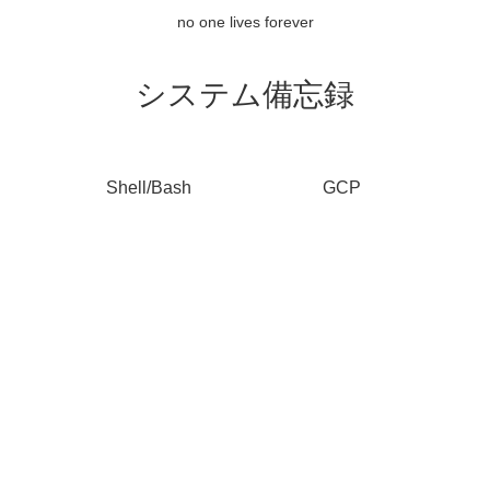
no one lives forever
システム備忘録
Shell/Bash
GCP