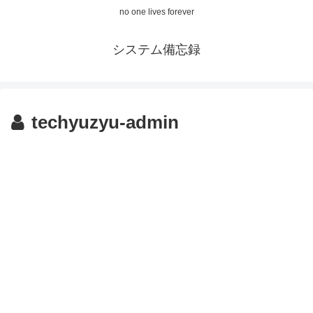
no one lives forever
システム備忘録
techyuzyu-admin