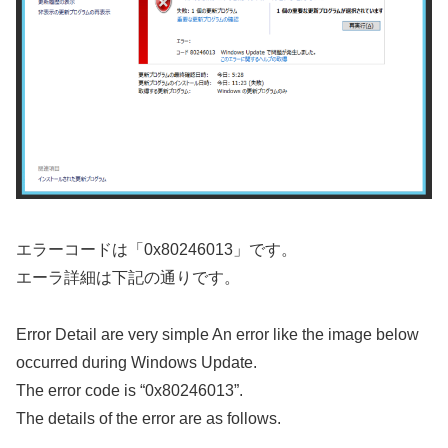
エラーコードは「0x80246013」です。
エーラ詳細は下記の通りです。
Error Detail are very simple An error like the image below
occurred during Windows Update.
The error code is “0x80246013”.
The details of the error are as follows.