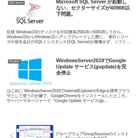
Microsoft SQL Server が起動し
SQL Server
ない、セクターサイズが4096B以
下問題。
症状 Windows10のディスクをSSD換装250GB->500GBしてから、
Windows10からWindows11へアップグレードした際に、 奉行シリー
ズや弥生会計のSQLインスタンス(SQL Server)が稼働せず、ソフト本
体...
WindowsServer2019でGoogle
Windows
Update サービス(gupdate)を完
全停止
はじめに WindowsServer2019でInternetExplorerやEdgeを標準ブラウ
ザとして使うのが嫌で、GoogleChromeをインストールしたところ、
サーバーマネージャーで『Google Update サービス(gu...
グループウェアGroupSessionのインスト